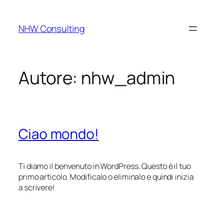
Vai
al
NHW Consulting
contenuto
Autore:
nhw_admin
Ciao mondo!
Ti diamo il benvenuto in WordPress. Questo è il tuo
primo articolo. Modificalo o eliminalo e quindi inizia
a scrivere!